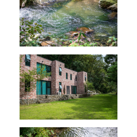
처음으로
외부풍경
객실보기
TYPE A
예약하기
TYPE B
예약안내
주변여행
TYPE C
실시간예약