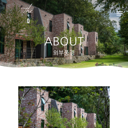
Hit enter to search or ESC to close
ABOUT
외부풍경