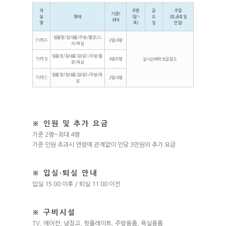
객
주중
금
주말
기준/
실
형태
(일~
요
(토,공휴일
최대
명
목)
일
전일)
원룸형/침대룸/주방/풀장/스
TYPE A
2명/4명
파/욕실
원룸형/침대룸(침대2)/주방/풀
TYPE B
4명/6명
실시간예약 요금 참고
장/욕실
원룸형/침대룸(침대2)/주방/욕
TYPE C
2명/4명
실
※ 인원 및 추가 요금
기준 2명~최대 4명
기준 인원 초과시 연령에 관계없이 인당 3만원의 추가 요금
※ 입실·퇴실 안내
입실 15:00 이후 / 퇴실 11:00 이전
※ 구비시설
TV, 에어컨, 냉장고, 핫플레이트, 주방용품, 욕실용품