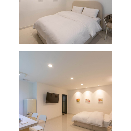
처음으로
외부풍경
객실보기
TYPE A
예약하기
TYPE B
예약안내
주변여행
TYPE C
실시간예약