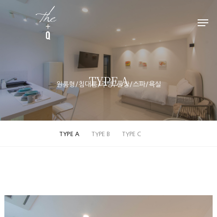
Hit enter to search or ESC to close
TYPE A
원룸형/침대룸/주방/풀장/스파/욕실
TYPE A
TYPE B
TYPE C