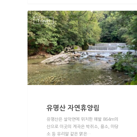
Travel
유명산 자연휴양림
유명산은 설악면에 위치한 해발 864m의
산으로 이곳의 계곡은 박쥐소, 용소, 마당
소 등 유리알 같은 맑은…