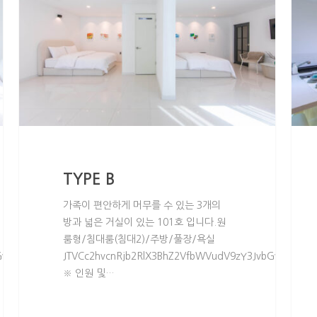
TYPE B
가족이 편안하게 머무를 수 있는 3개의
방과 넓은 거실이 있는 101호 입니다.원
룸형/침대룸(침대2)/주방/풀장/욕실
GwlMjBtZW51JTNEJTIybWVudSUyMiUyMGNsYXNzJTNEJTIycGFnZV9tZW
JTVCc2hvcnRjb2RlX3BhZ2VfbWVudV9zY3JvbGwlMjBtZ
※ 인원 및…