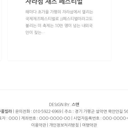
자라섬 재즈 페스티벌
해마다 초가을 가평의 자라섬에서 열리는
국제재즈페스티벌로 JJ페스티벌이라고도
불리는 이 축제는 10만 명이 넘는 내외국
인이 찾는…
DESIGN BY.
스맨
큐풀빌라
| 문의전화 : 010-5922-6969 | 주소 : 경기 가평군 설악면 묵안안길 56
자 : OOO | 계좌번호 : OOO-OOOO-OO | 사업자등록번호 : OOO-OOOO
이용약관
|
개인정보처리방침
|
여행약관