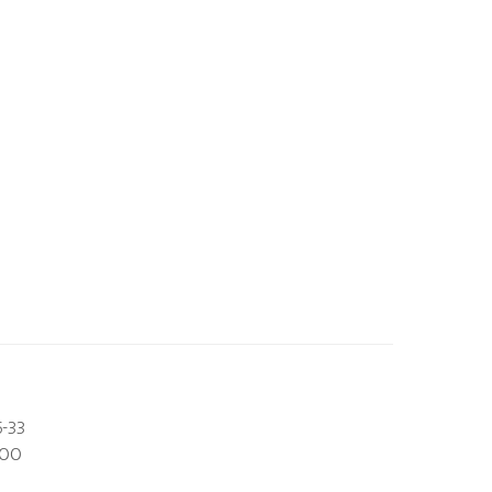
-33
-OO