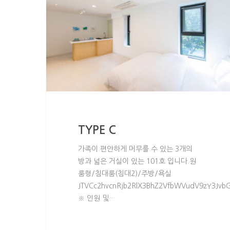
TYPE C
가족이 편안하게 머무를 수 있는 3개의
방과 넓은 거실이 있는 101호 입니다.원
룸형/침대룸(침대2)/주방/욕실
JTVCc2hvcnRjb2RlX3BhZ2VfbWVudV9zY3Jvb
※ 인원 및…