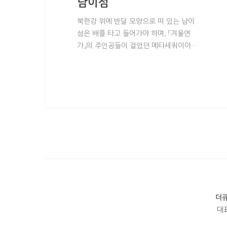
남이섬
북한강 위에 반달 모양으로 떠 있는 남이
섬은 배를 타고 들어가야 하며, 「겨울연
가」의 주인공들이 걸었던 메타세쿼이아…
더
대표