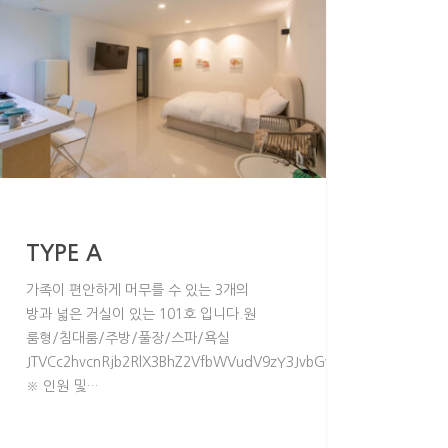
TYPE A
가족이 편안하게 머무를 수 있는 3개의
방과 넓은 거실이 있는 101호 입니다.원
룸형/침대룸/주방/풀장/스파/욕실
51JTIyJTIwcGFnZV90aXRsZV95biUzRCUyMk4lMjIlNUQ=JTVCdGFibG
W51JTNEJTIybWVudSUyMiUyMGNsYXNzJTNEJTIycGFnZV9tZW51JTIyJT
JTVCc2hvcnRjb2RlX3BhZ2VfbWVudV9zY3JvbGwlMjBtZW51JTNEJ
※ 인원 및…