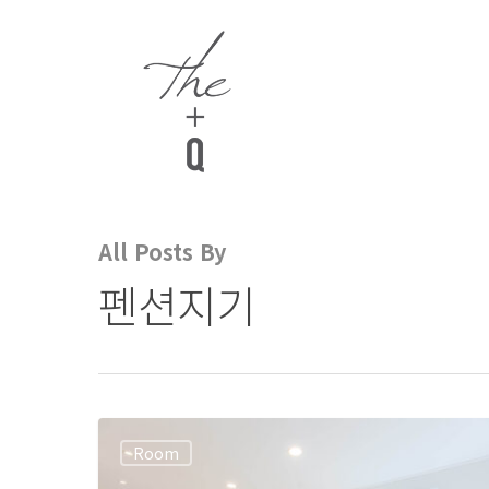
All Posts By
펜션지기
Room
Hit enter to search or ESC to close